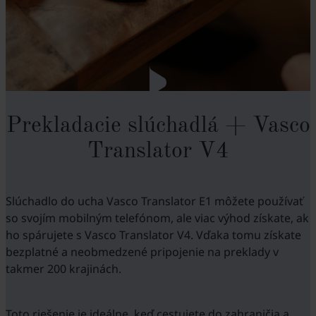
Prekladacie slúchadlá + Vasco
Translator V4
Slúchadlo do ucha Vasco Translator E1 môžete používať
so svojím mobilným telefónom, ale viac výhod získate, ak
ho spárujete s Vasco Translator V4. Vďaka tomu získate
bezplatné a neobmedzené pripojenie na preklady v
takmer 200 krajinách.
Toto riešenie je ideálne, keď cestujete do zahraničia a