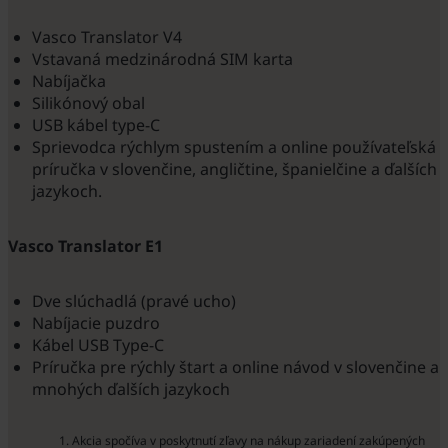
Vasco Translator V4
Vstavaná medzinárodná SIM karta
Nabíjačka
Silikónový obal
USB kábel type-C
Sprievodca rýchlym spustením a online používateľská
príručka v slovenčine, angličtine, španielčine a ďalších
jazykoch.
Vasco Translator E1
Dve slúchadlá (pravé ucho)
Nabíjacie puzdro
Kábel USB Type-C
Príručka pre rýchly štart a online návod v slovenčine a
mnohých ďalších jazykoch
Akcia spočíva v poskytnutí zľavy na nákup zariadení zakúpených