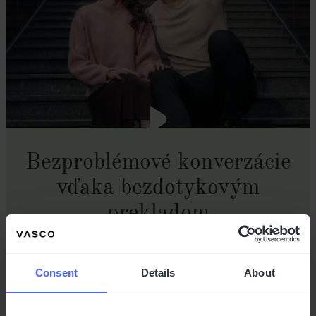
Bezproblémové konverzácie
vďaka bezdotykovým
prekladom
Keď spárujete slúchadlo do ucha s Vasco Translator V4,
Consent
Details
About
získate prístup k jedinečnej funkcii bezdotykového
prekladu.