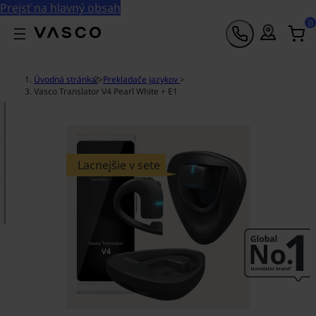
Prejsť na hlavný obsah
0
Úvodná stránka
>
Prekladače jazykov
>
Vasco Translator V4 Pearl White + E1
Lacnejšie v sete