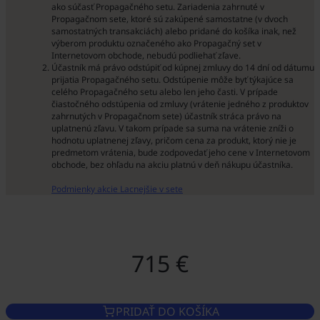
ako súčasť Propagačného setu. Zariadenia zahrnuté v
Propagačnom sete, ktoré sú zakúpené samostatne (v dvoch
samostatných transakciách) alebo pridané do košíka inak, než
výberom produktu označeného ako Propagačný set v
Internetovom obchode, nebudú podliehať zľave.
Účastník má právo odstúpiť od kúpnej zmluvy do 14 dní od dátumu
prijatia Propagačného setu. Odstúpenie môže byť týkajúce sa
celého Propagačného setu alebo len jeho časti. V prípade
čiastočného odstúpenia od zmluvy (vrátenie jedného z produktov
zahrnutých v Propagačnom sete) účastník stráca právo na
uplatnenú zľavu. V takom prípade sa suma na vrátenie zníži o
hodnotu uplatnenej zľavy, pričom cena za produkt, ktorý nie je
predmetom vrátenia, bude zodpovedať jeho cene v Internetovom
obchode, bez ohľadu na akciu platnú v deň nákupu účastníka.
Podmienky akcie Lacnejšie v sete
715 €
PRIDAŤ DO KOŠÍKA