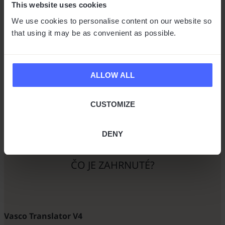
This website uses cookies
Ako to funguje?
We use cookies to personalise content on our website so
that using it may be as convenient as possible.
Konverzácie môžete prekladať bez manuálneho
ovládania zariadenia aj aplikácie.
ALLOW ALL
Po výbere vhodných nastavení začnite hovoriť.
Nechajte každého dokončiť, čo hovorí, a vyhnite sa
vzájomnému prerušovaniu.
CUSTOMIZE
Zariadenie automaticky rozpozná jazyk a preloží
konverzáciu na cestách. Užite si prirodzený tok
DENY
konverzácie!
ČO JE ZAHRNUTÉ?
Vasco Translator V4