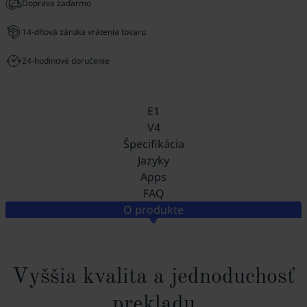
Doprava zadarmo
14-dňová záruka vrátenia tovaru
24-hodinové doručenie
E1
V4
Špecifikácia
Jazyky
Apps
FAQ
O produkte
Vyššia kvalita a jednoduchosť
prekladu