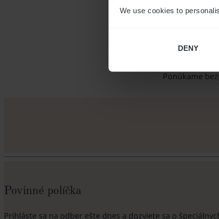
We use cookies to personalis
DENY
Ponúkame bezpl
Povinné políčka
Prihláste sa na odber ešte dnes a dozviete sa o špeciálnyc