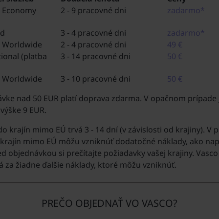
s Economy
2 - 9 pracovné dni
zadarmo*
rd
3 - 4 pracovné dni
zadarmo*
 Worldwide
2 - 4 pracovné dni
49 €
ional (platba
3 - 14 pracovné dni
50 €
 Worldwide
3 - 10 pracovné dni
50 €
ávke nad 50 EUR platí doprava zdarma. V opačnom prípade 
výške 9 EUR.
 krajín mimo EÚ trvá 3 - 14 dní (v závislosti od krajiny). V 
 krajín mimo EÚ môžu vzniknúť dodatočné náklady, ako nap
ed objednávkou si prečítajte požiadavky vašej krajiny. Vasco
za žiadne ďalšie náklady, ktoré môžu vzniknúť.
PREČO OBJEDNAŤ VO VASCO?