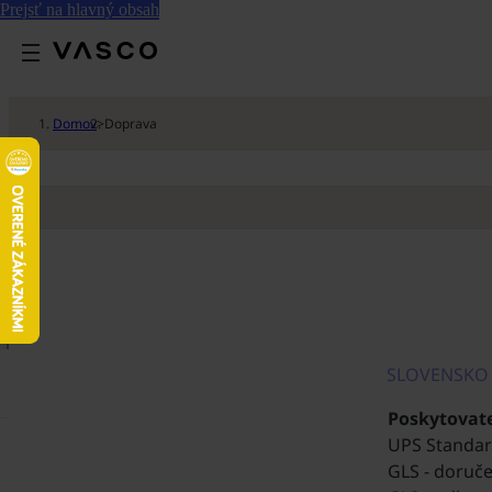
Prejsť na hlavný obsah
Domov
>
Doprava
SLOVENSKO
Poskytovate
UPS Standa
GLS - doruč