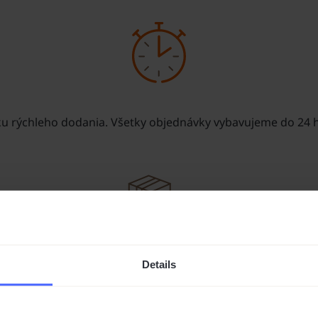
iku rýchleho dodania. Všetky objednávky vybavujeme do 24 
Details
nákup príde v jednom kuse. UPS aj GLS posielajú všetky naše 