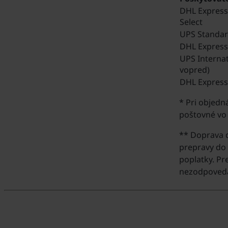
DHL Expres
Select
UPS Standa
DHL Express
UPS Internat
vopred)
DHL Express
* Pri objedn
poštovné vo 
** Doprava do
prepravy do
poplatky. Pr
nezodpovedá 