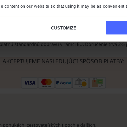
e content on our website so that using it may be as convenient 
CUSTOMIZE
atnú štandardnú dopravu v rámci EÚ. Doručenie trvá 2-5 
AKCEPTUJEME NASLEDUJÚCI SPÔSOB PLATBY:
h ponukách, cestovateľských tipoch a ďalších.