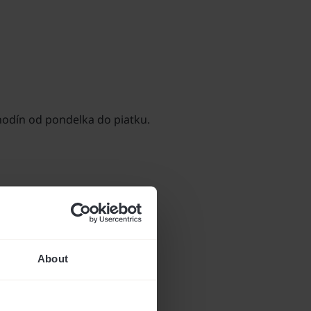
hodín od pondelka do piatku.
About
produkty plne poistené.