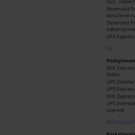
GLS - odber
Slovenská Po
doručenie n
Slovenská Po
odberné mi
UPS Express
EÚ
Poskytovate
DHL Expres
Select
UPS Standa
UPS Express
DHL Express
UPS Internat
vopred)
INÉ KRAJINY
Poskytovate