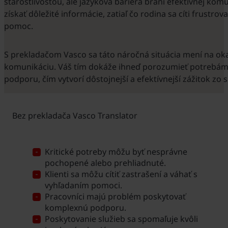
starostlivosťou, ale jazyková bariéra bráni efektívnej kom
získať dôležité informácie, zatiaľ čo rodina sa cíti frustr
pomoc.
S prekladačom Vasco sa táto náročná situácia mení na ok
komunikáciu. Váš tím dokáže ihneď porozumieť potrebám 
podporu, čím vytvorí dôstojnejší a efektívnejší zážitok zo s
Bez prekladača Vasco Translator
Kritické potreby môžu byť nesprávne
pochopené alebo prehliadnuté.
Klienti sa môžu cítiť zastrašení a váhať s
vyhľadaním pomoci.
Pracovníci majú problém poskytovať
komplexnú podporu.
Poskytovanie služieb sa spomaľuje kvôli