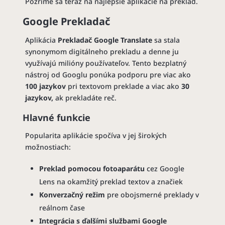
Pozrime sa teraz na najlepšie aplikácie na preklad.
Google Prekladač
Aplikácia
Prekladač Google Translate
sa stala
synonymom digitálneho prekladu a denne ju
využívajú milióny používateľov. Tento bezplatný
nástroj od Googlu ponúka podporu pre viac ako
100 jazykov
pri textovom preklade a viac ako
30
jazykov,
ak prekladáte reč.
Hlavné funkcie
Popularita aplikácie spočíva v jej širokých
možnostiach:
Preklad pomocou fotoaparátu
cez Google
Lens na okamžitý preklad textov a značiek
Konverzačný režim
pre obojsmerné preklady v
reálnom čase
Integrácia s ďalšími službami Google