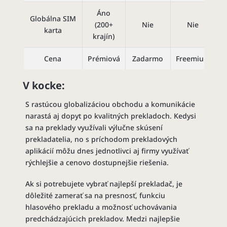
Áno
Globálna SIM
(200+
Nie
Nie
karta
krajín)
Cena
Prémiová
Zadarmo
Freemium
Z
V kocke:
S rastúcou globalizáciou obchodu a komunikácie
narastá aj dopyt po kvalitných prekladoch. Kedysi
sa na preklady využívali výlučne skúsení
prekladatelia, no s príchodom prekladových
aplikácií môžu dnes jednotlivci aj firmy využívať
rýchlejšie a cenovo dostupnejšie riešenia.
Ak si potrebujete vybrať najlepší prekladač, je
dôležité zamerať sa na presnosť, funkciu
hlasového prekladu a možnosť uchovávania
predchádzajúcich prekladov. Medzi najlepšie