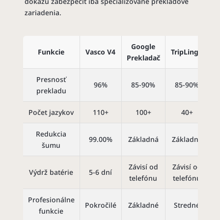
dokážu zabezpečiť iba špecializované prekladové
zariadenia.
Google
T
Funkcie
Vasco V4
TripLingo
Prekladač
Presnosť
96%
85-90%
85-90%
prekladu
Počet jazykov
110+
100+
40+
Redukcia
99.00%
Základná
Základná
Z
šumu
Závisí od
Závisí od
Z
Výdrž batérie
5-6 dní
telefónu
telefónu
t
Profesionálne
Pokročilé
Základné
Stredné
Z
funkcie